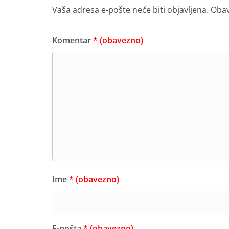
Vaša adresa e-pošte neće biti objavljena.
Obav
Komentar
* (obavezno)
Ime
* (obavezno)
E-pošta
* (obavezno)