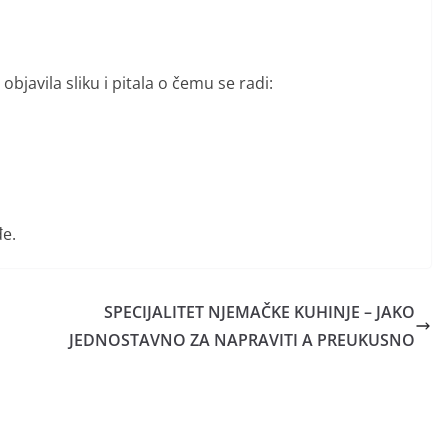
bjavila sliku i pitala o čemu se radi:
đe.
SPECIJALITET NJEMAČKE KUHINJE – JAKO
JEDNOSTAVNO ZA NAPRAVITI A PREUKUSNO