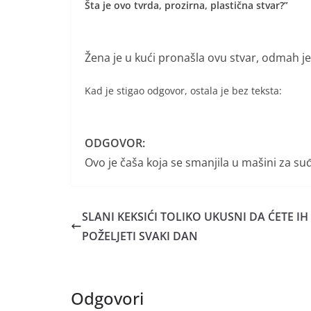
Šta je ovo tvrda, prozirna, plastična stvar?”
Žena je u kući pronašla ovu stvar, odmah je o
Kad je stigao odgovor, ostala je bez teksta:
ODGOVOR:
Ovo je čaša koja se smanjila u mašini za su
SLANI KEKSIĆI TOLIKO UKUSNI DA ĆETE IH
POŽELJETI SVAKI DAN
Odgovori