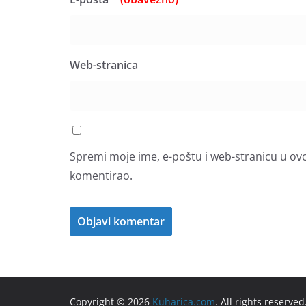
Web-stranica
Spremi moje ime, e-poštu i web-stranicu u ov
komentirao.
Copyright © 2026
Kuharica.com
. All rights reserved