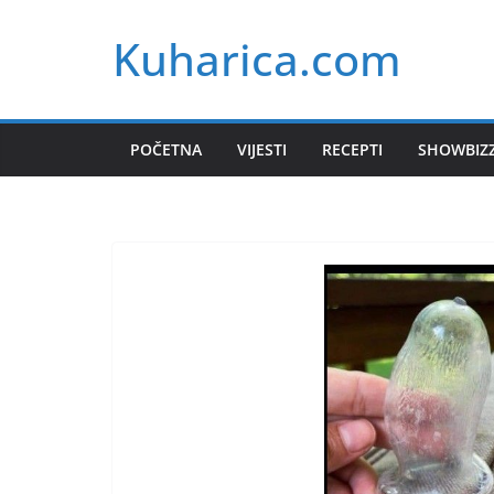
Skip
Kuharica.com
to
content
POČETNA
VIJESTI
RECEPTI
SHOWBIZ