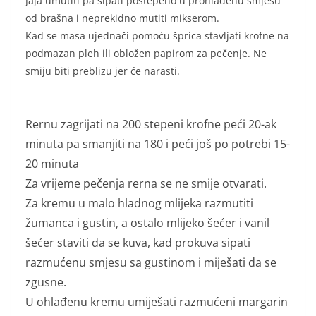
Jaja umutiti pa sipati postepeno u prohlađenu smjesu
od brašna i neprekidno mutiti mikserom.
Kad se masa ujednači pomoću šprica stavljati krofne na
podmazan pleh ili obložen papirom za pečenje. Ne
smiju biti preblizu jer će narasti.
Rernu zagrijati na 200 stepeni krofne peći 20-ak
minuta pa smanjiti na 180 i peći još po potrebi 15-
20 minuta
Za vrijeme pečenja rerna se ne smije otvarati.
Za kremu u malo hladnog mlijeka razmutiti
žumanca i gustin, a ostalo mlijeko šećer i vanil
šećer staviti da se kuva, kad prokuva sipati
razmućenu smjesu sa gustinom i miješati da se
zgusne.
U ohlađenu kremu umiješati razmućeni margarin