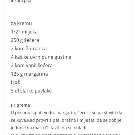
4 kom jaja
za kremu
1/2 l mlijeka
250 g šećera
2 kom žumanca
4 kašike uvrh pune gustina
2 kom vanil šećera
125 g margarina
i još
3 dl slatke pavlake
Priprema
U posudu sipati vodu, margarin, šećer i so pa staviti da
se kuva.Kad provri sipati brašno i miješati da se dobije
jednolična masa.Ostaviti da se ohladi.