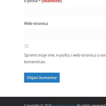
E-pošta
* (obavezno)
Web-stranica
Spremi moje ime, e-poštu i web-stranicu u ov
komentirao.
Copyright © 2026
Kuharica.com
. All rights reserved