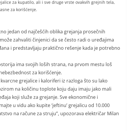
jalice za kupatilo, ali i sve druge vrste ovakvih grejnih tela,
pasne za korišćenje.
atno jedan od najčešćih oblika grejanja prosečnih
ože zahvaliti činjenici da se često radi o uređajima
đana i predstavljaju praktično rešenje kada je potrebno
storija ima svojih loših strana, na prvom mestu loš
nebezbednost za korišćenje.
 kvarcne grejalice i kaloriferi iz razloga što su lako
 obzirom na količinu toplote koju daju imaju jako mali
đaja koji služe za grejanje. Sve ekonomične i
majte u vidu ako kupite ‘jeftinu’ grejalicu od 10.000
stvo na račune za struju”, upozorava električar Milan