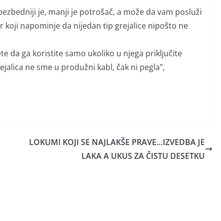
u, bezbedniji je, manji je potrošač, a može da vam posluži
ar koji napominje da nijedan tip grejalice nipošto ne
 da ga koristite samo ukoliko u njega priključite
rejalica ne sme u produžni kabl, čak ni pegla”,
LOKUMI KOJI SE NAJLAKŠE PRAVE…IZVEDBA JE
LAKA A UKUS ZA ČISTU DESETKU