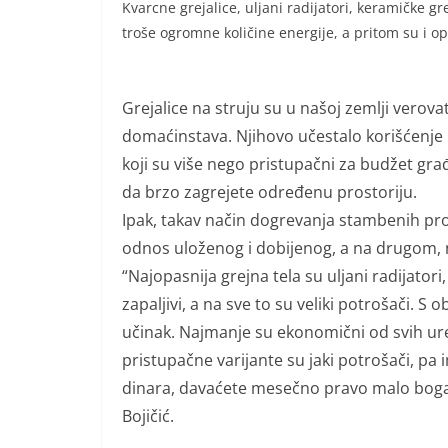
Kvarcne grejalice, uljani radijatori, keramičke gre
troše ogromne količine energije, a pritom su i o
Grejalice na struju su u našoj zemlji verov
domaćinstava. Njihovo učestalo korišćenje m
koji su više nego pristupačni za budžet gra
da brzo zagrejete određenu prostoriju.
Ipak, takav način dogrevanja stambenih pro
odnos uloženog i dobijenog, a na drugom, 
“Najopasnija grejna tela su uljani radijatori,
zapaljivi, a na sve to su veliki potrošači. S
učinak. Najmanje su ekonomični od svih ure
pristupačne varijante su jaki potrošači, pa i
dinara, davaćete mesečno pravo malo bogat
Bojičić.