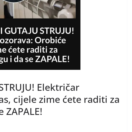
TRUJU! Električar
, cijele zime ćete raditi za
se ZAPALE!