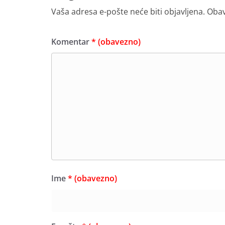
Vaša adresa e-pošte neće biti objavljena.
Obav
Komentar
* (obavezno)
Ime
* (obavezno)