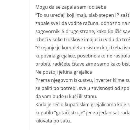
Mogu da se zapale sami od sebe
“To su uređaji koji imaju slab stepen IP zašti
zapale sve i da vodite računa, odnosno na 
sagovornik. S druge strane, kako Bojičić sav
izbeći visoke troškove imajući u vidu da troš
“Grejanje je kompletan sistem koji treba isp
kupovina grejalice, posebno ako ne raspola
orobiti, radićete čitave zime samo kako bist
Ne postoji jeftina grejalica
Prema njegovom iskustvu, inverter klime su 
se paliti po potrebi, sve u zavisnosti od sp
da vam bude u kući ili stanu.
Kada je reč o kupatilskim grejalicama koje s
kupatilu “gutači struje” jer za jedan sat rada
kilovata po satu.