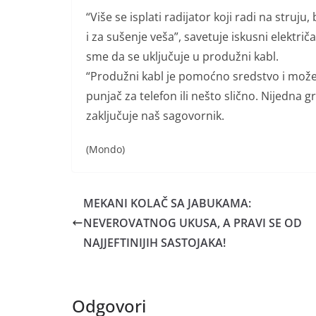
“Više se isplati radijator koji radi na struj
i za sušenje veša”, savetuje iskusni električ
sme da se uključuje u produžni kabl.
“Produžni kabl je pomoćno sredstvo i možete
punjač za telefon ili nešto slično. Nijedna g
zaključuje naš sagovornik.
(Mondo)
MEKANI KOLAČ SA JABUKAMA:
NEVEROVATNOG UKUSA, A PRAVI SE OD
NAJJEFTINIJIH SASTOJAKA!
Odgovori