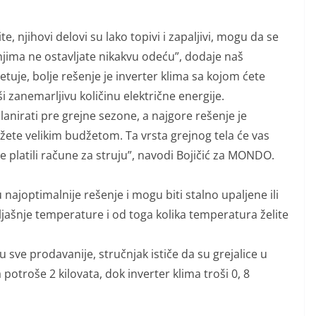
te, njihovi delovi su lako topivi i zapaljivi, mogu da se
njima ne ostavljate nikakvu odeću”, dodaje naš
etuje, bolje rešenje je inverter klima sa kojom ćete
i zanemarljivu količinu električne energije.
lanirati pre grejne sezone, a najgore rešenje je
žete velikim budžetom. Ta vrsta grejnog tela će vas
e platili račune za struju”, navodi Bojičić za MONDO.
najoptimalnije rešenje i mogu biti stalno upaljene ili
oljašnje temperature i od toga kolika temperatura želite
u sve prodavanije, stručnjak ističe da su grejalice u
 potroše 2 kilovata, dok inverter klima troši 0, 8