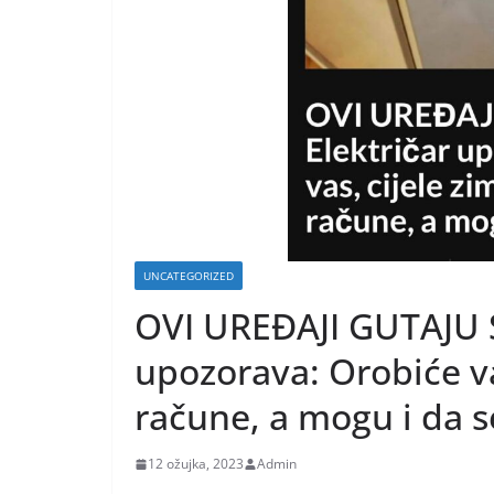
UNCATEGORIZED
OVI UREĐAJI GUTAJU S
upozorava: Orobiće vas
račune, a mogu i da 
12 ožujka, 2023
Admin