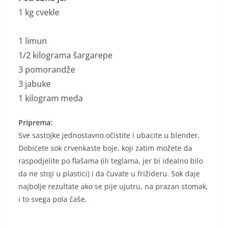
1 kg cvekle
1 limun
1/2 kilograma šargarepe
3 pomorandže
3 jabuke
1 kilogram meda
Priprema:
Sve sastojke jednostavno očistite i ubacite u blender.
Dobićete sok crvenkaste boje, koji zatim možete da
raspodjelite po flašama (ili teglama, jer bi idealno bilo
da ne stoji u plastici) i da čuvate u frižideru. Sok daje
najbolje rezultate ako se pije ujutru, na prazan stomak,
i to svega pola čaše.