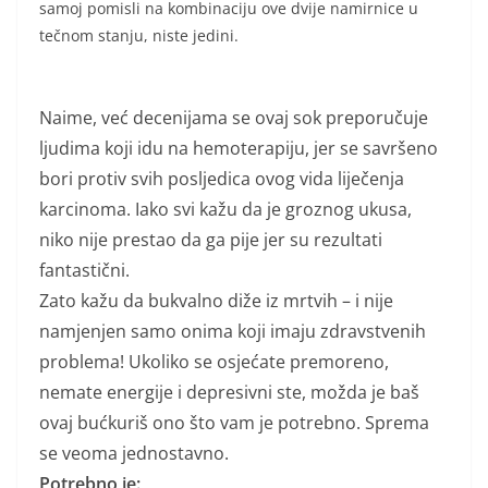
samoj pomisli na kombinaciju ove dvije namirnice u
tečnom stanju, niste jedini.
Naime, već decenijama se ovaj sok preporučuje
ljudima koji idu na hemoterapiju, jer se savršeno
bori protiv svih posljedica ovog vida liječenja
karcinoma. Iako svi kažu da je groznog ukusa,
niko nije prestao da ga pije jer su rezultati
fantastični.
Zato kažu da bukvalno diže iz mrtvih – i nije
namjenjen samo onima koji imaju zdravstvenih
problema! Ukoliko se osjećate premoreno,
nemate energije i depresivni ste, možda je baš
ovaj bućkuriš ono što vam je potrebno. Sprema
se veoma jednostavno.
Potrebno je: