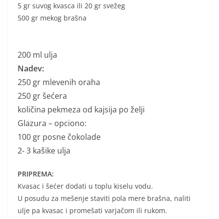
5 gr suvog kvasca ili 20 gr svežeg
500 gr mekog brašna
200 ml ulja
Nadev:
250 gr mlevenih oraha
250 gr šećera
količina pekmeza od kajsija po želji
Glazura – opciono:
100 gr posne čokolade
2- 3 kašike ulja
PRIPREMA:
Kvasac i šećer dodati u toplu kiselu vodu.
U posudu za mešenje staviti pola mere brašna, naliti
ulje pa kvasac i promešati varjačom ili rukom.