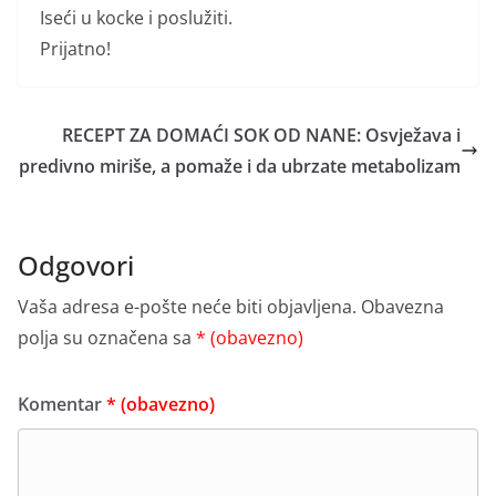
Iseći u kocke i poslužiti.
Prijatno!
RECEPT ZA DOMAĆI SOK OD NANE: Osvježava i
predivno miriše, a pomaže i da ubrzate metabolizam
Odgovori
Vaša adresa e-pošte neće biti objavljena.
Obavezna
polja su označena sa
* (obavezno)
Komentar
* (obavezno)