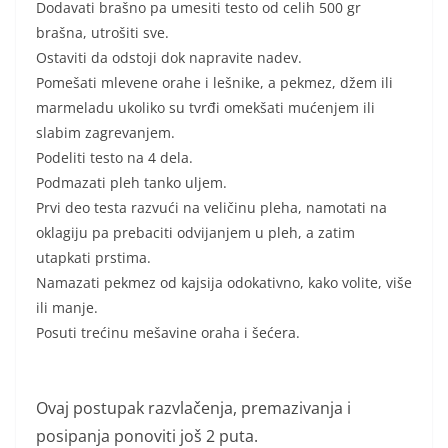
Dodavati brašno pa umesiti testo od celih 500 gr
brašna, utrošiti sve.
Ostaviti da odstoji dok napravite nadev.
Pomešati mlevene orahe i lešnike, a pekmez, džem ili
marmeladu ukoliko su tvrđi omekšati mućenjem ili
slabim zagrevanjem.
Podeliti testo na 4 dela.
Podmazati pleh tanko uljem.
Prvi deo testa razvući na veličinu pleha, namotati na
oklagiju pa prebaciti odvijanjem u pleh, a zatim
utapkati prstima.
Namazati pekmez od kajsija odokativno, kako volite, više
ili manje.
Posuti trećinu mešavine oraha i šećera.
Ovaj postupak razvlačenja, premazivanja i
posipanja ponoviti još 2 puta.