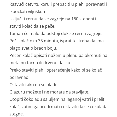
Razvući četvrtu koru i prebaciti u pleh, poravnati i
izbockati viljuškom.
Uključiti rernu da se zagreje na 180 stepeni i
staviti kolač da se peče.
Taman će malo da odstoji dok se rerna zagreje.
Peći kolač oko 35 minuta, ispratite, treba da ima
blago svetlo braon boju.
Pečen kolač opisati nožem u plehu pa okrenuti na
metalnu tacnu ili drvenu dasku.
Preko staviti pleh i opterećenje kako bi se kolač
poravnao.
Ostaviti tako da se hladi.
Glazuru možete i ne morate da stavljate.
Otopiti čokoladu sa uljem na laganoj vatri i preliti
kolač, zatim ga prodrmati i ostaviti da se čokolada
stegne.