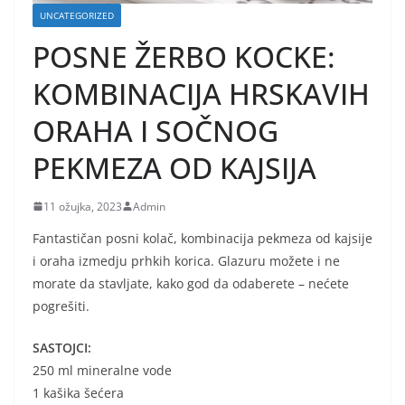
UNCATEGORIZED
POSNE ŽERBO KOCKE:
KOMBINACIJA HRSKAVIH
ORAHA I SOČNOG
PEKMEZA OD KAJSIJA
11 ožujka, 2023
Admin
Fantastičan posni kolač, kombinacija pekmeza od kajsije
i oraha izmedju prhkih korica. Glazuru možete i ne
morate da stavljate, kako god da odaberete – nećete
pogrešiti.
SASTOJCI:
250 ml mineralne vode
1 kašika šećera