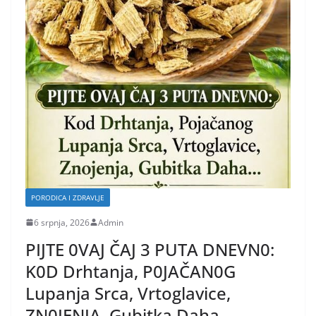
PORODICA I ZDRAVLJE
6 srpnja, 2026
Admin
PIJTE 0VAJ ČAJ 3 PUTA DNEVN0:
K0D Drhtanja, P0JAČAN0G
Lupanja Srca, Vrtoglavice,
ZN0JENJA, Gubitka Daha…